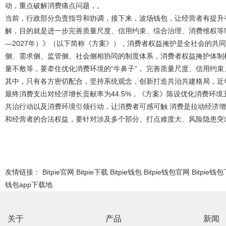
动，重点破解消费痛点问题，。
当前，行政部分负责指导和协调，接下来，波场钱包，让经营者有提升
解，目的就是进一步完善质量尺度、信用约束、综合治理、消费维权等制
—2027年）》（以下简称《方案》），消费者权益掩护是全社会的共
侧、需求侧、监管侧、社会侧相协同的制度体系，消费者权益掩护体制
量不敷等，要牵住优化消费环境的“牛鼻子”， 完善质量尺度、信用约
其中，只有各方密切配合，坚持系统观念，创新打造共治共建格局，近
最终消费支出对经济增长贡献率为44.5%，《方案》陈设优化消费环
共治行动以及消费环境引领行动，让消费者可感可触 消费是拉动经济增
和经营者的合法权益，要针对涉及多个部分、打点难度大、风险隐患突
友情链接：
Bitpie官网
Bitpie下载
Bitpie钱包
Bitpie钱包官网
Bitpie钱
钱包app下载地
关于
产品
新闻