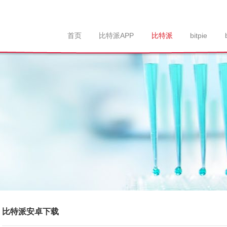
首页
比特派APP
比特派
bitpie
比特派安卓下载