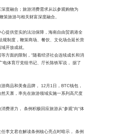
富深度融合；旅游消费需求从以参观购物为
，鞭策旅游与相关财富深度融合。
中心提供坚实的法治保障，海南自由贸易港全
法规制度，鞭策商场、餐饮、文化场合延长营
领域开放成就。
等方面的限制，“随着经济社会连续成长和消
广电体育厅党组书记、厅长陈铁军说， 据了
商品和美食品牌， 12月1日，BTC钱包，
自然天禀，率先在旅游领域实施一系列高尺度
费潜力， 条例积极回应旅游从“参观”向“体
任李文君在解读条例核心亮点时暗示， 条例