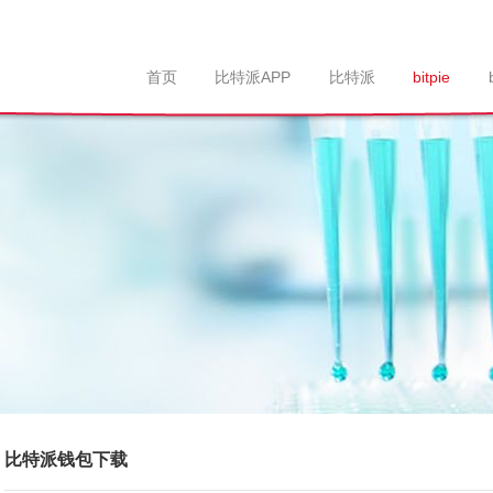
首页
比特派APP
比特派
bitpie
比特派钱包下载