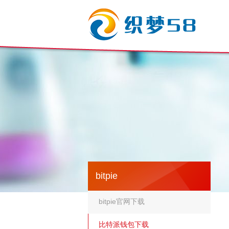
bitpie
bitpie官网下载
比特派钱包下载